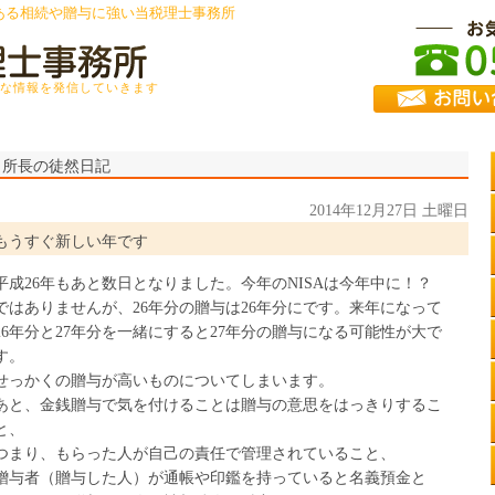
ある相続や贈与に強い当税理士事務所
な情報を発信していきます
所長の徒然日記
2014年12月27日 土曜日
もうすぐ新しい年です
平成26年もあと数日となりました。今年のNISAは今年中に！？
ではありませんが、26年分の贈与は26年分にです。来年になって
26年分と27年分を一緒にすると27年分の贈与になる可能性が大で
す。
せっかくの贈与が高いものについてしまいます。
あと、金銭贈与で気を付けることは贈与の意思をはっきりするこ
と、
つまり、もらった人が自己の責任で管理されていること、
贈与者（贈与した人）が通帳や印鑑を持っていると名義預金と