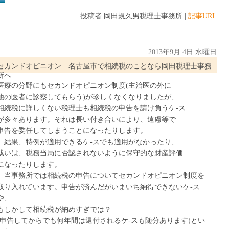
投稿者 岡田規久男税理士事務所 |
記事URL
2013年9月 4日 水曜日
セカンドオピニオン 名古屋市で相続税のことなら岡田税理士事務
所へ
医療の分野にもセカンドオピニオン制度(主治医の外に
他の医者に診察してもらう)が珍しくなくなりましたが、
相続税に詳しくない税理士も相続税の申告を請け負うケ-ス
が多々あります。それは長い付き合いにより、遠慮等で
申告を委任してしまうことになったりします。
結果、特例が適用できるケ-スでも適用がなかったり、
或いは、税務当局に否認されないように保守的な財産評価
になったりします。
当事務所では相続税の申告についてセカンドオピニオン制度を
取り入れています。申告が済んだがいまいち納得できないケ-ス
や、
もしかして相続税が納めすぎでは？
(申告してからでも何年間は還付されるケ-スも随分あります)とい