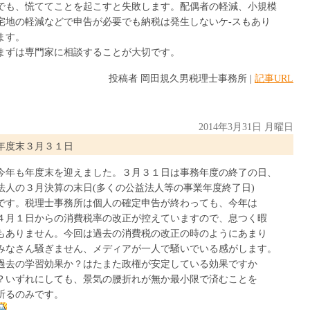
でも、慌ててことを起こすと失敗します。配偶者の軽減、小規模
宅地の軽減などで申告が必要でも納税は発生しないケ-スもあり
ます。
まずは専門家に相談することが大切です。
投稿者 岡田規久男税理士事務所 |
記事URL
2014年3月31日 月曜日
年度末３月３１日
今年も年度末を迎えました。３月３１日は事務年度の終了の日、
法人の３月決算の末日(多くの公益法人等の事業年度終了日)
です。税理士事務所は個人の確定申告が終わっても、今年は
４月１日からの消費税率の改正が控えていますので、息つく暇
もありません。今回は過去の消費税の改正の時のようにあまり
みなさん騒ぎません、メディアが一人で騒いでいる感がします。
過去の学習効果か？はたまた政権が安定している効果ですか
？いずれにしても、景気の腰折れが無か最小限で済むことを
祈るのみです。