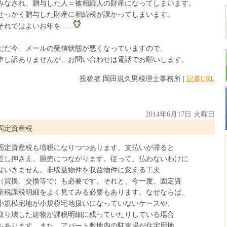
みなされ、贈与した人＝被相続人の財産になってしまいます。
せっかく贈与した財産に相続税が課かってしまいます。
それではよいお年を......
だだ今、メールの受信状態が悪くなっていますので、
申し訳ありませんが、お問い合わせは電話でお願いします。
投稿者 岡田規久男税理士事務所 |
記事URL
2014年6月17日 火曜日
固定資産税
固定資産税も増税になりつつあります。支払いが滞ると
差し押さえ、競売につながります。従って、払わないわけに
はいきません。非収益物件を収益物件に変える工夫
（買換、交換等で）も必要です。それと、今一度、固定資
産税課税明細をよく見てみる必要もあります。なぜならば、
小規模宅地が小規模宅地扱いになっていないケースや、
取り壊した建物が課税明細に残っていたりしている場合
もあります。また、アパート敷地内の駐車場が住宅用地