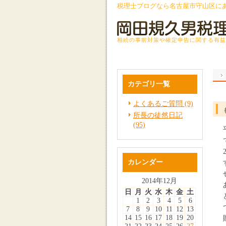
税理士ブログなら名古屋市守山区に
相続の事前対策や確定申告に関する有益
カテゴリ一覧
よくあるご質問 (9)
所長の徒然日記
(95)
カレンダー
2014年12月
日
月
火
水
木
金
土
1
2
3
4
5
6
7
8
9
10
11
12
13
14
15
16
17
18
19
20