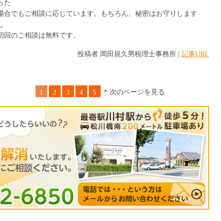
った
場合でもご相談に応じています。もちろん、秘密はお守りします
し
初回のご相談は無料です。
投稿者 岡田規久男税理士事務所 |
記事URL
次のページを見る
1
2
3
4
5