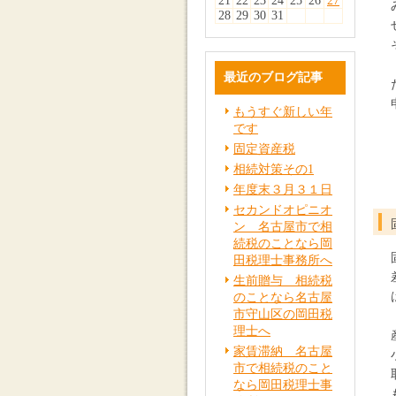
21
22
23
24
25
26
27
28
29
30
31
最近のブログ記事
もうすぐ新しい年
です
固定資産税
相続対策その1
年度末３月３１日
セカンドオピニオ
ン 名古屋市で相
続税のことなら岡
田税理士事務所へ
生前贈与 相続税
のことなら名古屋
市守山区の岡田税
理士へ
家賃滞納 名古屋
市で相続税のこと
なら岡田税理士事