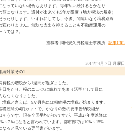
になっていない場合もあります。毎年払い続けるとかなり
の額になります。還付が出来ても5年が限度（地方税法の規定）
だったりします。いずれにしても、今後、間違いなく増税路線
は変わりません。無駄な支出を抑えることも不動産運用の
一つでは？。
投稿者 岡田規久男税理士事務所 |
記事URL
2014年4月 7日 月曜日
相続対策その1
消費税の増税から1週間が過ぎました。
今日あたり、桜のニュ-スに紛れてあまり活字として目に
入らなくなりました。
増税と言えば、9か月先には相続税の増税が始まります。
基礎控除の4割カットで、かなりの数の要申告納税組が
出そうです。現在全国平均が4%ですが、平成27年度以降は
6%～7％になると言われています。都市部では10%～15%
になると見ている専門家がいます。